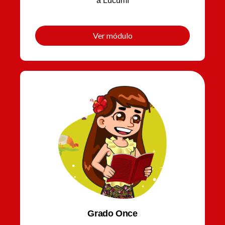
a Lucumí
Ver módulo
Grado Once